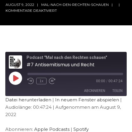
AUGUST 9, 2022
MAL-NACH-DEN-RECHTEN-SCHAUEN
KOMMENTARE DEAKTIVIERT
Podcast "Mal nach den Rechten schauen"
#7 Antisemitismus und Recht
1x
00:00
/
00:47:24
ABONNIEREN
TEILEN
Datei herunterladen
|
In neuem Fenster abspielen
|
Audiolänge: 00:47:24
|
Aufgenommen am August 9,
TEILEN
Apple Podcasts
Spotify
2022
RSS FEED
LINK
Abonnieren:
Apple Podcasts
|
Spotify