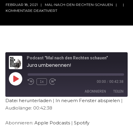
FEBRUAR 18, 2021
MAL-NACH-DEN-RECHTEN-SCHAUEN
KOMMENTARE DEAKTIVIERT
Podcast "Mal nach den Rechten schauen"
Jura umbenennen!
1x
00:00
/
00:42:38
ABONNIEREN
TEILEN
Datei herunterladen
|
In neuem Fenster abspielen
|
Audiolänge: 00:42:38
TEILEN
Apple Podcasts
Spotify
RSS FEED
LINK
Abonnieren:
Apple Podcasts
|
Spotify